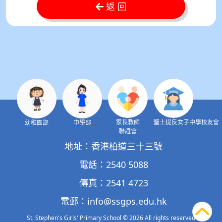
返 回
家長教師
聖士提反女子中學校友會
幼稚園部
中學部
聯誼會
地址：香港柏道三十三號
電話：2540 5088
傳真：2541 4723
電郵：
info@ssgps.edu.hk
St. Stephen's Girls' Primary School
© 2026 All rights reserved