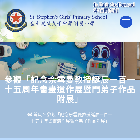
To
參觀「記念佘雪曼教授誕辰一百一
十五周年書畫遺作展暨門弟子作品
附展」
首頁
>
參觀「記念佘雪曼教授誕辰一百一
十五周年書畫遺作展暨門弟子作品附展」