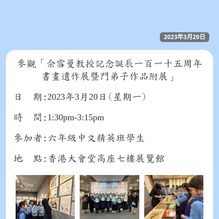
2023年3月20日
參觀「佘雪曼教授記念誕辰一百一十五周年
書畫遺作展暨門弟子作品附展」
日 期:
2023
年
3
月
20
日(星期一)
時 間:
1:30pm-3:15pm
參加者:六年級中文精英班學生
地 點:香港大會堂高座七樓展覽館