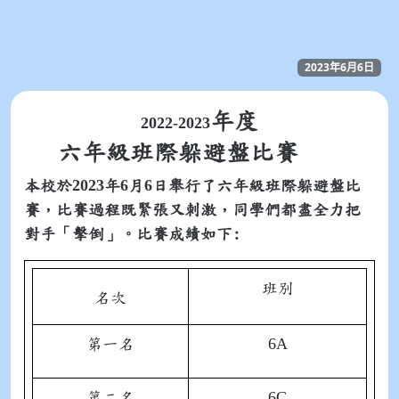
2023年6月6日
年度
2022-2023
六年級班際躲避盤比賽
2023
6
6
本校於
年
月
日舉行了六年級班際躲避盤比
賽，比賽過程既緊張又刺激，同學們都盡全力把
對手「擊倒」。比賽成績如下:
班別
名次
6A
第一名
6C
第二名