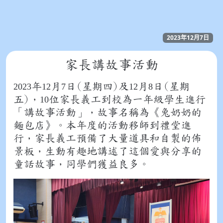
2023年12月7日
家長講故事活動
年
月
日(星期四)及
月
日(星期
2023
12
7
12
8
五)，
位家長義工到校為一年級學生進行
10
「講故事活動」，故事名稱為《兔奶奶的
麵包店》。本年度的活動移師到禮堂進
行，家長義工預備了大量道具和自製的佈
景板，生動有趣地講述了這個愛與分享的
童話故事，同學們獲益良多。