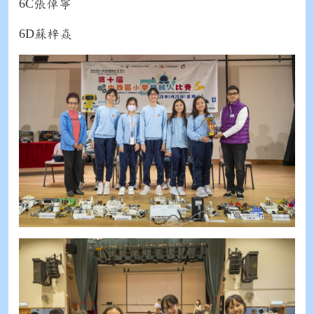
6C
張倬寧
6D
蘇梓焱