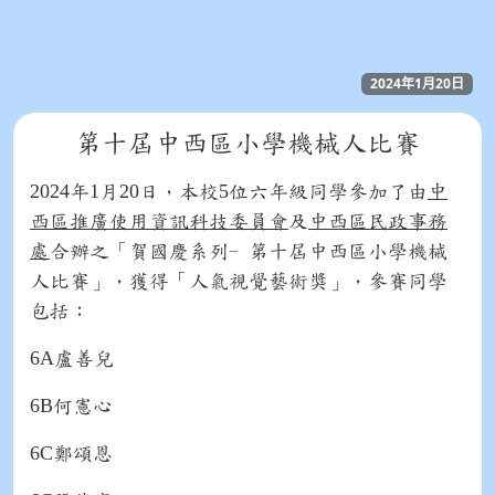
2024年1月20日
第十屆中西區小學機械人比賽
2024
1
20
5
年
月
日，本校
位六年級同學參加了由
中
西區推廣使用資訊科技委員會
及
中西區民政事務
處
合辦之「賀國慶系列- 第十屆中西區小學機械
人比賽」，獲得「人氣視覺藝術獎」，參賽同學
包括：
6A
盧善兒
6B
何憲心
6C
鄭頌恩