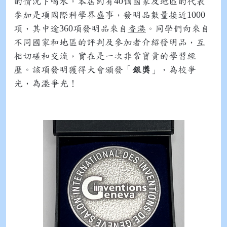
40
的情況下喝水。本屆約有
個國家及地區的代表
1000
參加是項國際科學界盛事，發明品數量接近
360
項，其中逾
項發明品來自
香港
。同學們向來自
不同國家和地區的評判及參加者介紹發明品，互
相切磋和交流，實在是一次非常寶貴的學習經
歷。該項發明獲得大會頒發「
銀獎
」，為校爭
光，為
港
爭光！