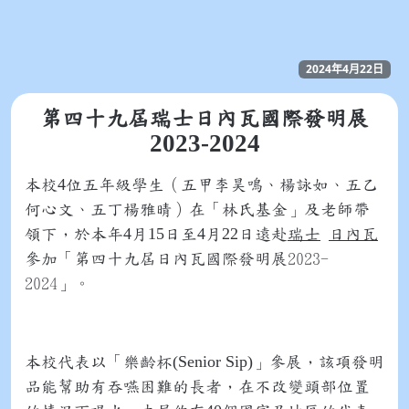
2024年4月22日
第四十九屆瑞士日內瓦國際發明展
2023-2024
4
本校
位五年級學生（五甲李昊鳴、楊詠如、五乙
何心文、五丁楊雅晴）在「林氏基金」及老師帶
4
15
4
22
領下，於本年
月
日至
月
日遠赴
瑞士
日內瓦
參加「第四十九屆日內瓦國際發明展2023-
2024」。
(Senior Sip)
本校代表以「樂齡杯
」參展，該項發明
品能幫助有吞嚥困難的長者，在不改變頭部位置