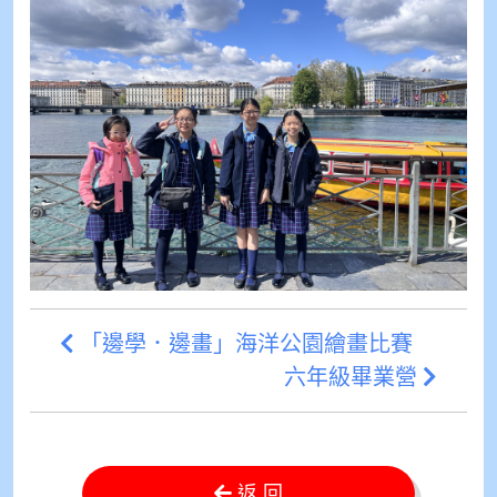
「邊學．邊畫」海洋公園繪畫比賽
六年級畢業營
返 回