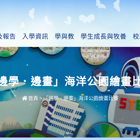
及報告
入學資訊
學與教
學生成長與牧養
校
邊學．邊畫」海洋公園繪畫
首頁
>
「邊學．邊畫」海洋公園繪畫比賽