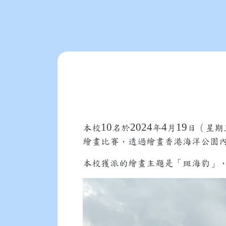
10
2024
4
19
本校
名於
年
月
日（星期
繪畫比賽，透過繪畫香港海洋公園
本校獲派的繪畫主題是「斑海豹」