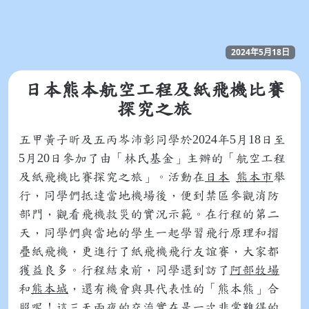
2024年5月18日
日本熊本航空工程及紙飛機比賽
探究之旅
2024
5
18
五甲黃子昕及五丙岑沛彰同學於
年
月
日至
5
20
月
日參加了由「林氏基金」主辦的「航空工程
及紙飛機比賽探究之旅」。活動在
日本
熊本市
舉
行，同學們抵達當地機場後，便到禁區參觀消防
部門，觀看飛機救災的實況示範。在行程的第二
天，同學們與當地的學生一起學習飛行原理和摺
疊紙飛機，更進行了紙飛機飛行友誼賽，大家都
獲益良多。行程結束前，同學還到訪了
阿部牧場
和
熊本城
，還有機會與具代表性的「熊本熊」合
照呢！這三天兩夜的交流實在是一次非常難得的