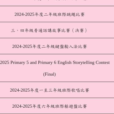
2024-2025
年度二年級班際跳繩比賽
三、四年級普通話講故事比賽（決賽）
2024-2025
年度二年級鍵盤輸入法比賽
2025 Primary 5 and Primary 6 English Storytelling Contest
(Final)
2024-2025
年度一至三年級班際歌唱比賽
2024-2025
年度六年級班際躲避盤比賽