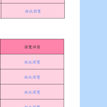
按此瀏覽
瀏覽詳情
按此瀏覽
按此瀏覽
按此瀏覽