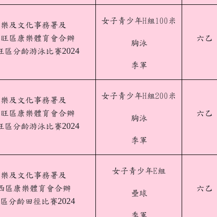
女子青少年H組100米
康樂及文化事務署及
尖旺區康樂體育會合辦
六乙
胸泳
2024
旺區分齡游泳比賽
季軍
女子青少年H組200米
康樂及文化事務署及
尖旺區康樂體育會合辦
六乙
胸泳
2024
旺區分齡游泳比賽
季軍
女子青少年E組
康樂及文化事務署及
西區康樂體育會合辦
六乙
壘球
2024
區分齡田徑比賽
季軍