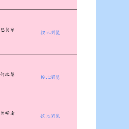
 包賢寧
按此瀏覽
 何玟慧
按此瀏覽
 曾晞瑜
按此瀏覽