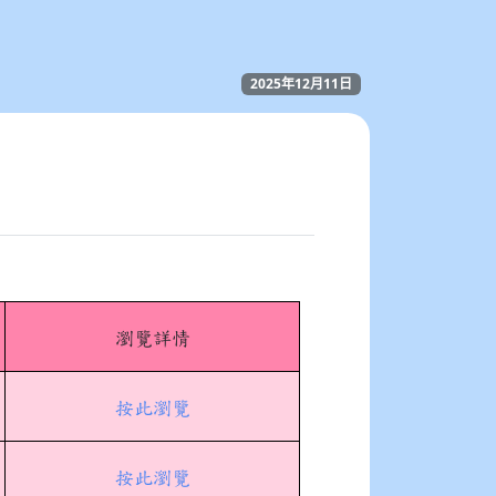
2025年12月11日
瀏覽詳情
按此瀏覽
按此瀏覽