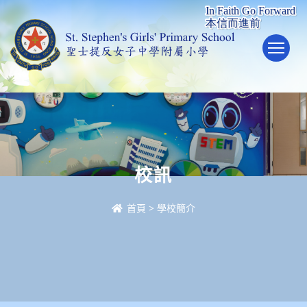
To
校訊
首頁
>
學校簡介