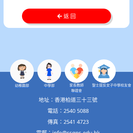
返 回
家長教師
聖士提反女子中學校友會
幼稚園部
中學部
聯誼會
地址：香港柏道三十三號
電話：2540 5088
傳真：2541 4723
電郵：
info@ssgps.edu.hk