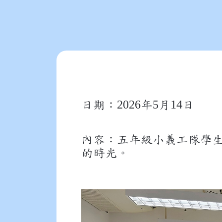
2026
5
14
日期：
年
月
日
內容：五年級小義工隊學
的時光。