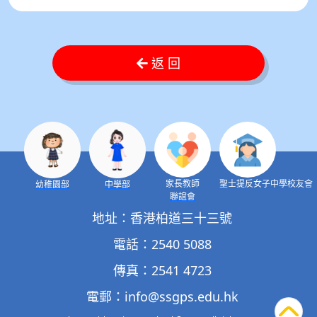
返 回
家長教師
聖士提反女子中學校友會
幼稚園部
中學部
聯誼會
地址：香港柏道三十三號
電話：2540 5088
傳真：2541 4723
電郵：
info@ssgps.edu.hk