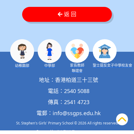
返 回
家長教師
聖士提反女子中學校友會
幼稚園部
中學部
聯誼會
地址：香港柏道三十三號
電話：2540 5088
傳真：2541 4723
電郵：
info@ssgps.edu.hk
St. Stephen's Girls' Primary School
© 2026 All rights reserved
Powered by
‧
.
教育傳媒集團
GoodSchool.hk