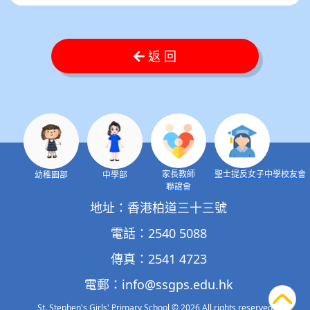
返 回
家長教師
聖士提反女子中學校友會
幼稚園部
中學部
聯誼會
地址：香港柏道三十三號
電話：2540 5088
傳真：2541 4723
電郵：
info@ssgps.edu.hk
St. Stephen's Girls' Primary School
© 2026 All rights reserved