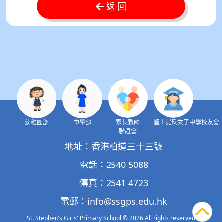
返 回
家長教師
聖士提反女子中學校友會
幼稚園部
中學部
聯誼會
地址：香港柏道三十三號
電話：2540 5088
傳真：2541 4723
電郵：
info@ssgps.edu.hk
St. Stephen's Girls' Primary School
© 2026 All rights reserved