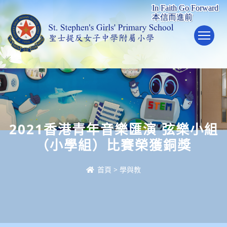
To
2021香港青年音樂匯演 弦樂小組
（小學組）比賽榮獲銅獎
首頁
>
學與教