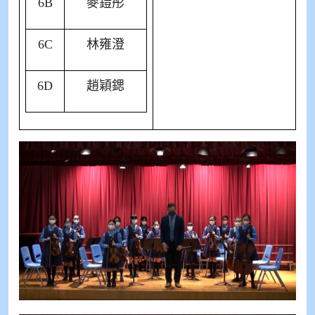
6B
麥鎧彤
6C
林雍澄
6D
趙穎鍶