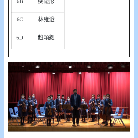
6B
麥鎧彤
6C
林雍澄
6D
趙穎鍶