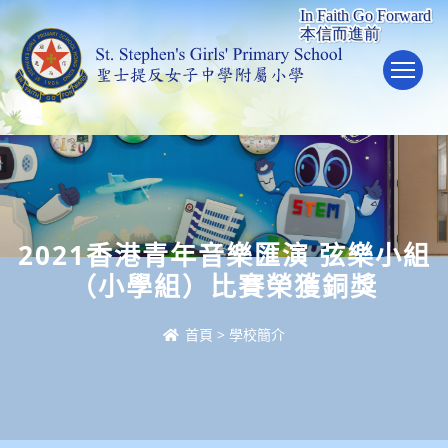
To
2021香港青年音樂匯演 弦樂小組
（小學組）比賽榮獲銅獎
首頁
>
學校簡介