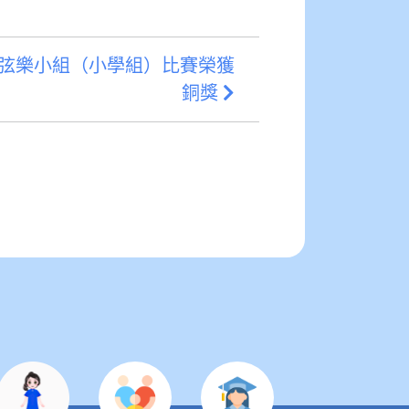
演 弦樂小組（小學組）比賽榮獲
銅獎