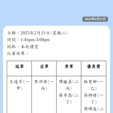
2023年2月21日
2023
2
21
日期：
年
月
日(星期二)
1:45pm-3:00pm
時間：
地點：本校禮堂
比賽結果：
冠軍
亞軍
季軍
優異獎
王逸芊(一
李沛澄(一
譚楡熹(二
林紫妍(一
甲)
丙)
丙)
乙)
蔡卓滺(二
吳梓晴(一
丁)
丁)
周繹庭(二