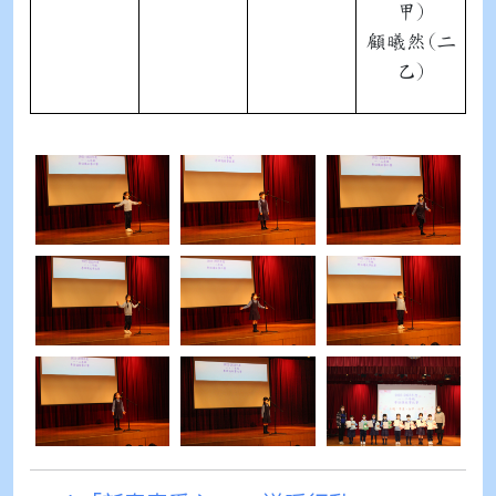
甲)
顧曦然(二
乙)