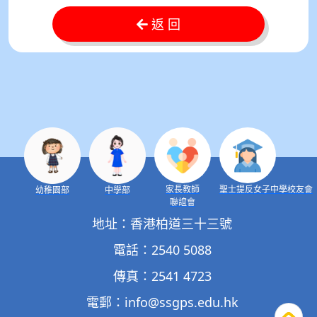
返 回
家長教師
聖士提反女子中學校友會
幼稚園部
中學部
聯誼會
地址：香港柏道三十三號
電話：2540 5088
傳真：2541 4723
電郵：
info@ssgps.edu.hk