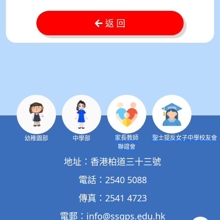
返 回
家長教師
聖士提反女子中學校友會
幼稚園部
中學部
聯誼會
地址：香港柏道三十三號
電話：2540 5088
傳真：2541 4723
電郵：
info@ssgps.edu.hk