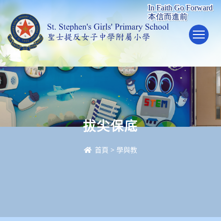
To
拔尖保底
首頁
>
學與教