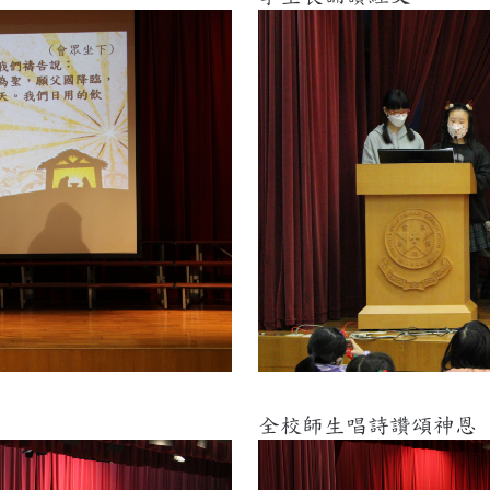
全校師生唱詩讚頌神恩