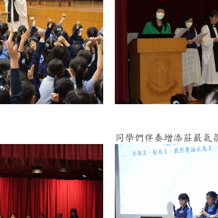
同學們伴奏增添莊嚴氣