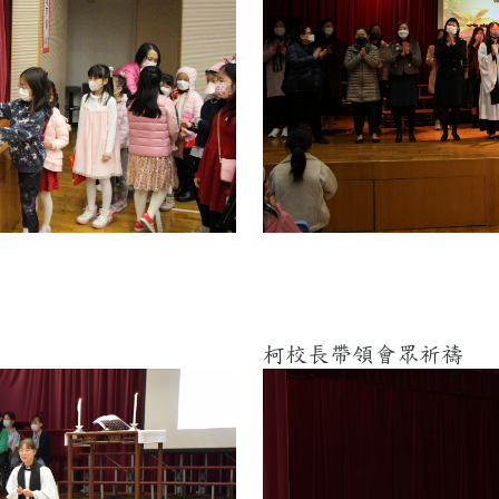
復活節崇拜
柯校長帶領會眾祈禱