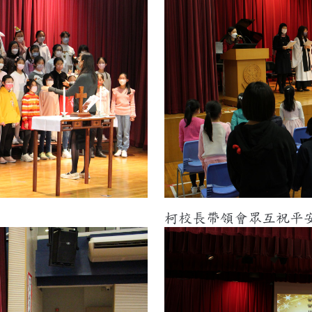
柯校長帶領會眾互祝平