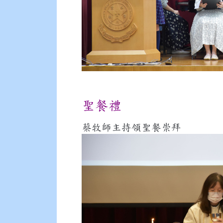
聖餐禮
蔡牧師主持領聖餐崇拜