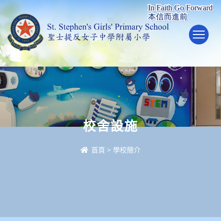
To
校舍設施
首頁
>
學校簡介