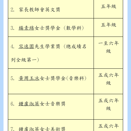
五年級
2. 家長教師會英文獎
五年級
3.
楊素綿
女士獎學金 (數學科)
一至六年
4.
容逸園
先生學業獎 (總成績名
級
列全級第一)
五或六年
5.
黃周玉冰
女士獎學金(音樂科)
級
五或六年
6.
鍾盧淑英
女士音樂獎
級
五或六年
7.
鍾盧淑英
女士美術獎