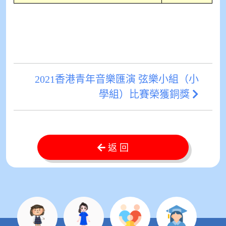
2021香港青年音樂匯演 弦樂小組（小
學組）比賽榮獲銅獎
返 回