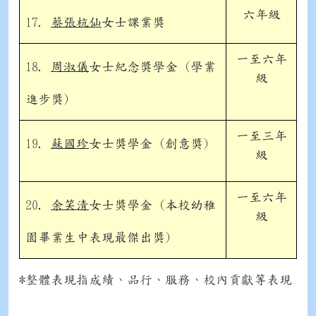
六年級
17.
蔡張杭仙
女士課業獎
一至六年
18.
周淑儀
女士紀念獎學金 (學業
級
進步獎)
一至三年
19.
蘇國珍
女士獎學金 (創意獎)
級
一至六年
20.
余笑清
女士獎學金 (本校幼稚
級
園畢業生中表現最傑出獎)
*整體表現指成績、品行、服務、校內貢獻等表現