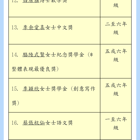
12.
白居雅
博士數學獎
級
二至六年
13.
李余愛喜
女士中文獎
級
五或六年
14.
駱陸式賢
女士紀念獎學金 (*
級
整體表現最優良獎)
五或六年
15.
李穎欣
女士獎學金 (創意寫作
級
獎)
一至六年
16.
蔡張杭仙
女士語文獎
級