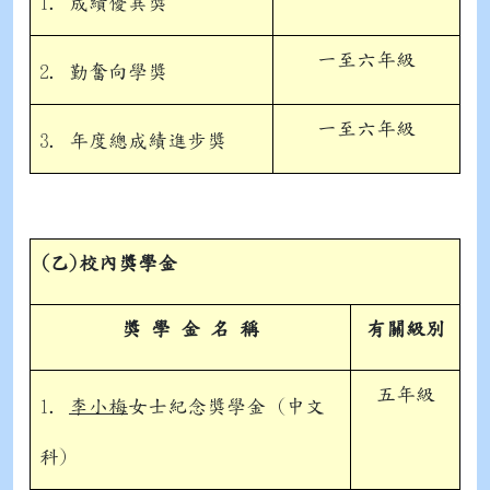
1. 成績優異獎
一至六年級
2. 勤奮向學獎
一至六年級
3. 年度總成績進步獎
(
乙)校
內
獎學金
獎 學 金 名 稱
有關級別
五年級
1.
李小梅
女士紀念獎學金 (中文
科)