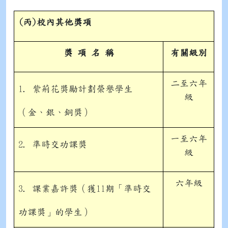
(
丙)校
內其他獎項
獎 項 名 稱
有關級別
二至六年
1. 紫荊花獎勵計劃榮譽學生
級
（金、銀、銅獎）
一至六年
2. 準時交功課獎
級
六年級
3. 課業嘉許獎（獲11期「準時交
功課獎」的學生）