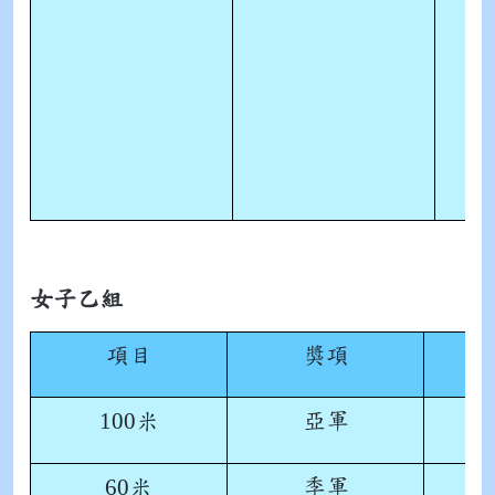
女子乙組
項目
獎項
100
亞軍
米
60
季軍
米