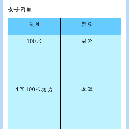
女子丙組
項目
獎項
100
冠軍
米
4 X 100
米接力
季軍