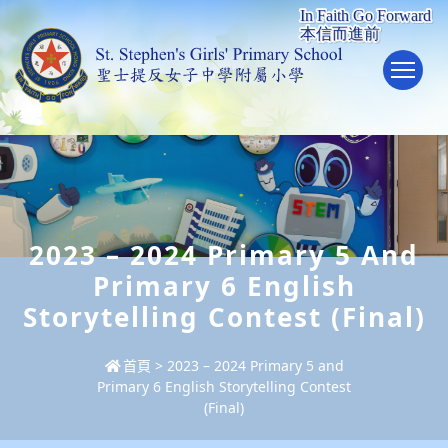
To
2023 – 2024 Primary 5 And
Primary 6 English
Storytelling Contest (Final)
首頁
>
2023 – 2024 Primary 5 and
Primary 6 English Storytelling Contest
(Final)