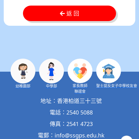
返 回
家長教師
聖士提反女子中學校友會
幼稚園部
中學部
聯誼會
地址：香港柏道三十三號
電話：2540 5088
傳真：2541 4723
電郵：
info@ssgps.edu.hk