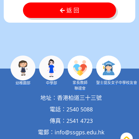
返 回
家長教師
聖士提反女子中學校友會
幼稚園部
中學部
聯誼會
地址：香港柏道三十三號
電話：2540 5088
傳真：2541 4723
電郵：
info@ssgps.edu.hk