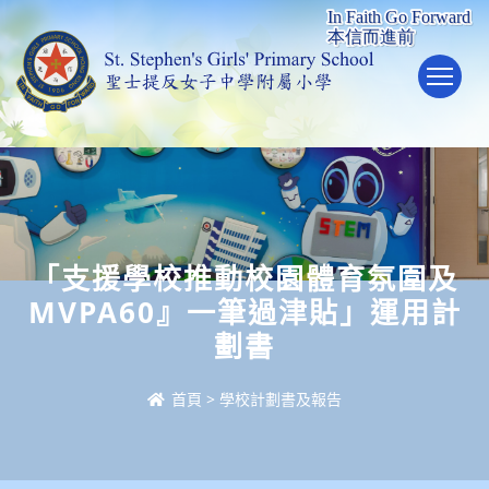
To
「支援學校推動校園體育氛圍及
MVPA60』一筆過津貼」運用計
劃書
首頁
>
學校計劃書及報告