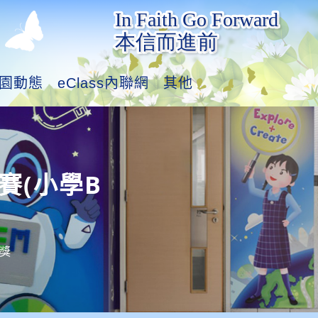
園動態
eClass內聯網
其他
賽(小學B
銀獎