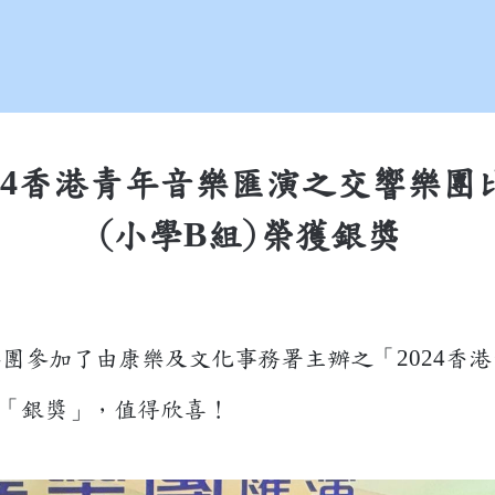
4
香港青年音樂匯演之交響樂團
B
(小學
組)榮獲銀獎
2024
樂團參加了由康樂及文化事務署主辦之「
香港
「銀獎」，值得欣喜！