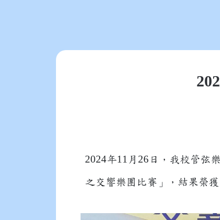
202
2024
11
26
年
月
日，我校管弦
之交響樂團比賽」，結果榮獲