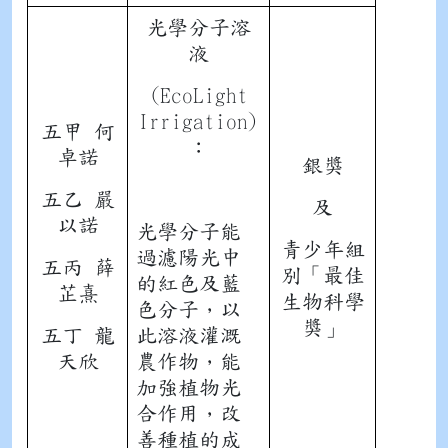
光學分子溶
液
(EcoLight
Irrigation)
五甲 何
︰
卓諾
銀獎
五乙 嚴
及
以諾
光學分子能
青少年組
過濾陽光中
五丙 薛
別「最佳
的紅色及藍
芷熹
生物科學
色分子，以
獎」
五丁 龍
此溶液灌溉
天欣
農作物，能
加強植物光
合作用，改
善種植的成