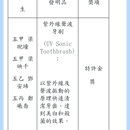
發明品
獎項
生
紫外線聲波
牙刷
五甲 梁
(UV Sonic
晲曈
Toothbrush)
五甲 梁
︰
映千
特許金
五乙 鄧
獎
以紫外線及
安琋
聲波振動的
五丙 鄭
原理快速清
曦喬
潔牙齒，達
到美白和殺
菌的效果。