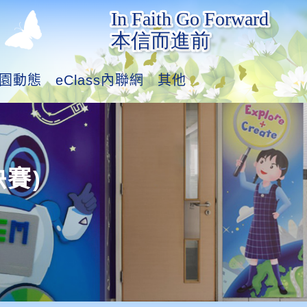
園動態
eClass內聯網
其他
決賽)