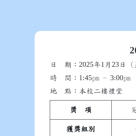
2
2025
1
23
日 期：
年
月
日 
1:45
3:00
時 間：
pm -
pm
地 點：本校二樓禮堂
奬 項
獲獎組別