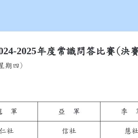
024-2025
年度常識問答比賽(決賽
(星期四)
冠 軍
亞 軍
季 
仁社
信社
慧