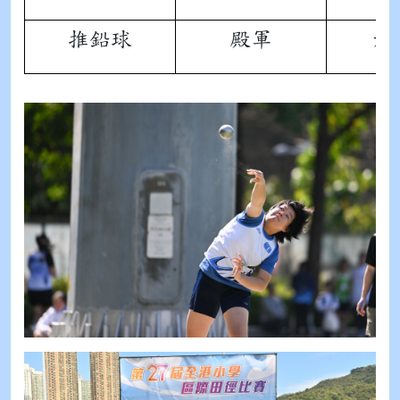
推鉛球
殿軍
六