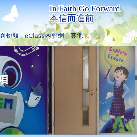
園動態
eClass內聯網
其他
項