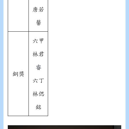
唐若
馨
六甲
林君
睿
銅獎
六丁
林偲
銘