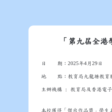
「第九屆全港
2025
4
29
日 期：
年
月
日
地 點：教育局九龍塘教育
主辦機構 : 教育局及香港電
本校獲得「傑出作品獎」學生