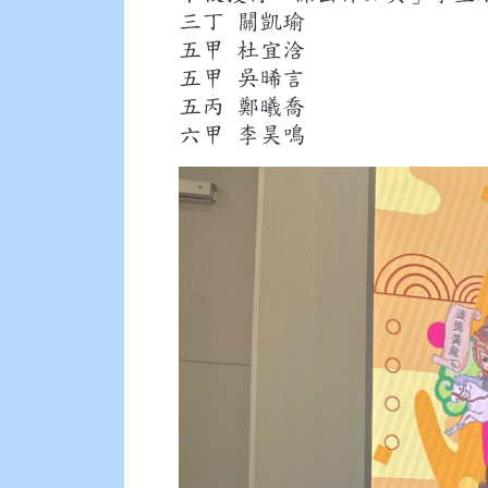
三丁 關凱瑜
五甲 杜宜浛
五甲 吳晞言
五丙 鄭曦喬
六甲 李昊鳴