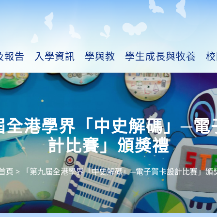
及報告
入學資訊
學與教
學生成長與牧養
校
屆全港學界「中史解碼」─電
計比賽」頒獎禮
首頁
>
「第九屆全港學界「中史解碼」─電子賀卡設計比賽」頒