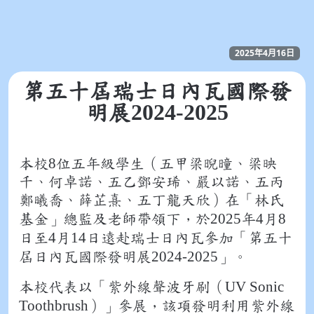
2025年4月16日
第五十屆瑞士日內瓦國際發
2024-2025
明展
8
本校
位五年級學生（五甲梁晲曈、梁映
千、何卓諾、五乙鄧安琋、嚴以諾、五丙
鄭曦喬、薛芷熹、五丁龍天欣）在「林氏
2025
4
8
基金」總監及老師帶領下，於
年
月
4
14
日
至
月
日
遠赴瑞士日內瓦參加「第五十
2024-2025
屆日內瓦國際發明展
」。
UV Sonic
本校代表以「紫外線聲波牙刷（
Toothbrush
）」參展，該項發明利用紫外線