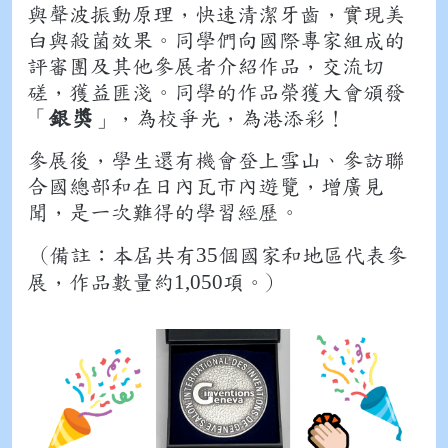
與聲波振動原理，快速清潔牙齒，實現美
白與殺菌效果。同學們向國際專家組成的
評審團及其他參展者介紹作品，交流切
磋，獲益匪淺。同學的作品榮獲大會頒發
銀獎
「
」，為校爭光，為港添彩！
參展後，學生還有機會登上雪山、參訪聯
合國總部和在日內瓦市內遊覽，增廣見
聞，是一次難得的學習經歷。
35
(備註︰本屆共有
個國家和地區代表參
1,050
展，作品數量約
項。)