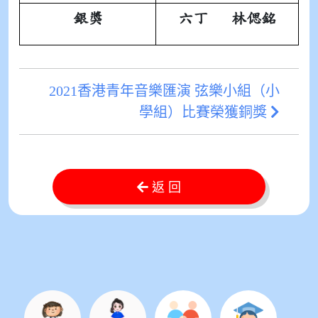
銀獎
六丁 林偲銘
2021香港青年音樂匯演 弦樂小組（小
學組）比賽榮獲銅獎
返 回