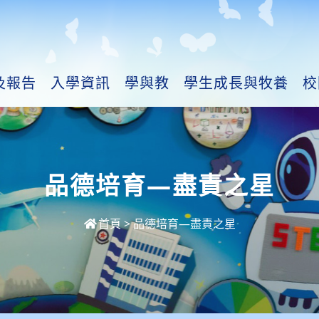
及報告
入學資訊
學與教
學生成長與牧養
校
品德培育—盡責之星
首頁
>
品德培育—盡責之星