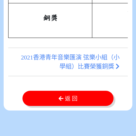
三
銅獎
四
六
2021香港青年音樂匯演 弦樂小組（小
學組）比賽榮獲銅獎
返 回