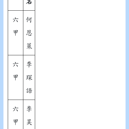
名
六
何
甲
恩
萊
六
李
甲
琛
語
六
李
甲
昊