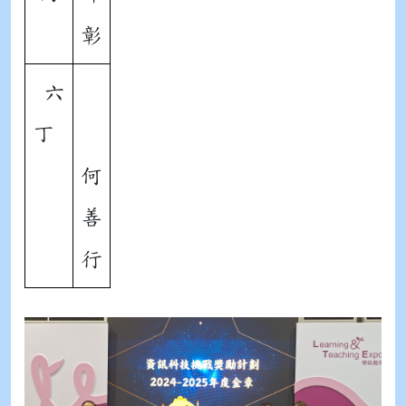
彰
六
丁
何
善
行