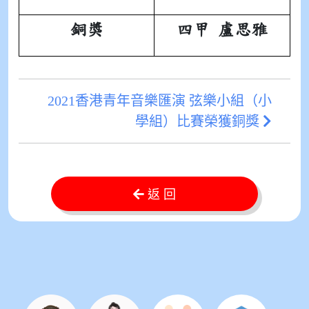
銅獎
四甲 盧思雅
2021香港青年音樂匯演 弦樂小組（小
學組）比賽榮獲銅獎
返 回