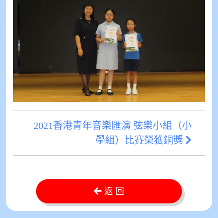
2021香港青年音樂匯演 弦樂小組（小
學組）比賽榮獲銅獎
返 回