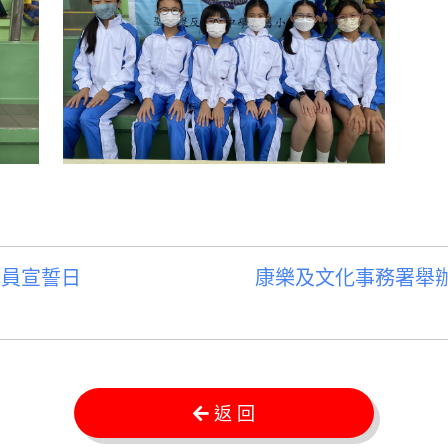
員宣誓日
康樂及文化事務署舉辦 
返 回