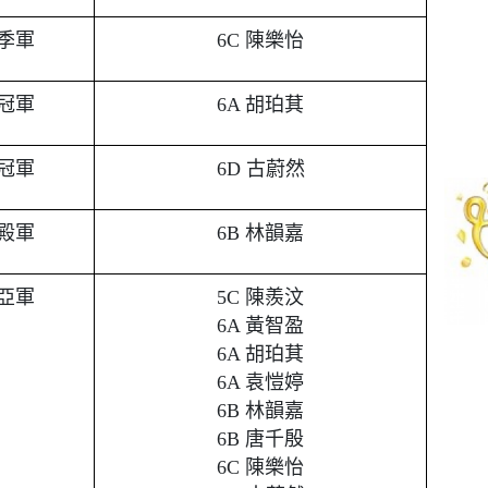
季軍
6C 陳樂怡
冠軍
6A 胡珀萁
冠軍
6D 古蔚然
殿軍
6B 林韻嘉
亞軍
5C 陳羨汶
6A 黃智盈
6A 胡珀萁
6A 袁愷婷
6B 林韻嘉
6B 唐千殷
6C 陳樂怡