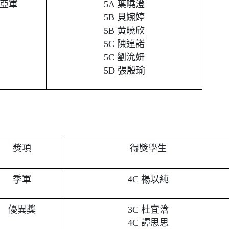
亞軍
5A 葉曉澄
5B 貝婉婷
5B 黄曉欣
5C 陳逴諾
5C 劉沇妍
5D 張殷瑜
獎項
得獎學生
季軍
4C 楊以純
優異獎
3C 杜宜浛
4C 譚思思