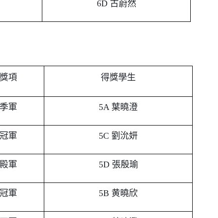
6D 古蔚然
獎項
得獎學生
季軍
5A 葉曉澄
冠軍
5C 劉沇妍
殿軍
5D 張殷瑜
冠軍
5B 黄曉欣