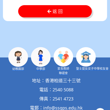
返 回
家長教師
聖士提反女子中學校友會
幼稚園部
中學部
聯誼會
地址：香港柏道三十三號
電話：2540 5088
傳真：2541 4723
電郵：
info@ssgps.edu.hk