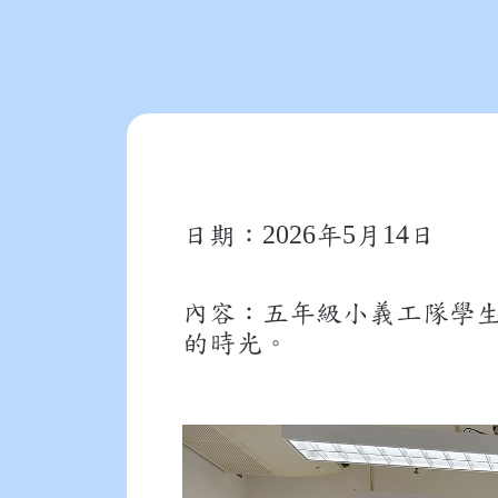
2026
5
14
日期：
年
月
日
內容：五年級小義工隊學
的時光。