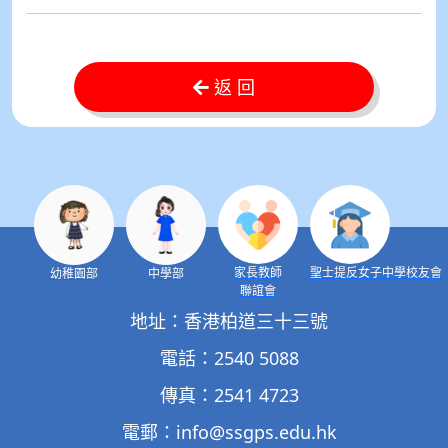
返 回
家長教師
聖士提反女子中學校友會
幼稚園部
中學部
聯誼會
地址：香港柏道三十三號
電話：2540 5088
傳真：2541 4723
電郵：
info@ssgps.edu.hk