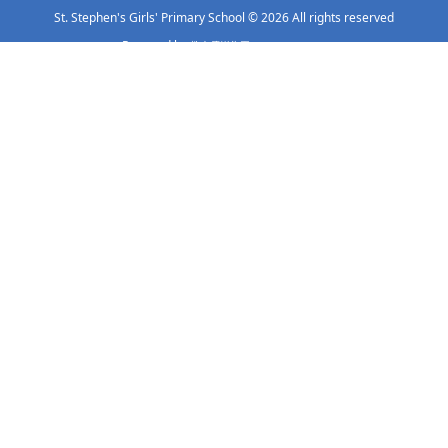
St. Stephen's Girls' Primary School
© 2026 All rights reserved
Powered by
‧
.
教育傳媒集團
GoodSchool.hk