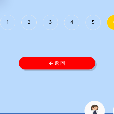
1
2
3
4
5
返 回